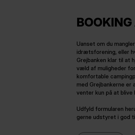
BOOKING
Uanset om du mangler u
idrætsforening, eller hv
Grejbanken klar til at
væld af muligheder fo
komfortable campingpla
med Grejbankerne er at
venter kun på at blive 
Udfyld formularen heru
gerne udstyret i god tid