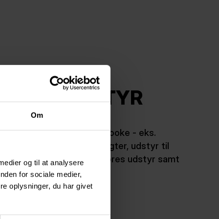
T OVER UDSTYR
Om
riluftsudstyr, som du kan booke - eks.
, kanoer, lavvuer, våddragter, udstyr til
t mere. Find listen over vores udstyr samt
 medier og til at analysere
nden for sociale medier,
e oplysninger, du har givet
e