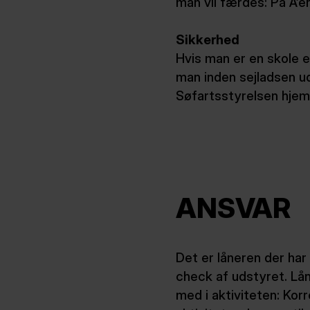
man vil færdes: På Å’er
Sikkerhed
Hvis man er en skole el
man inden sejladsen ud
Søfartsstyrelsen hje
ANSVAR
Det er låneren der har 
check af udstyret. Lån
med i aktiviteten: Korr