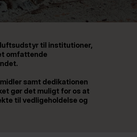
ftsudstyr til institutioner,
 et omfattende
andet.
ttomidler samt dedikationen
ket gør det muligt for os at
ekte til vedligeholdelse og