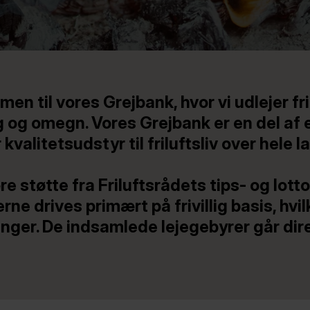
 til vores Grejbank, hvor vi udlejer frilu
rg og omegn. Vores Grejbank er en del af
alitetsudstyr til friluftsliv over hele l
ære støtte fra Friluftsrådets tips- og lo
ne drives primært på frivillig basis, hvil
ninger. De indsamlede lejegebyrer går dir