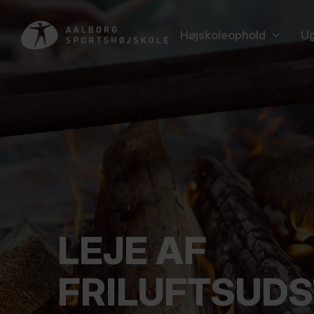
Højskoleophold
Ug
LEJE AF
FRILUFTSUD