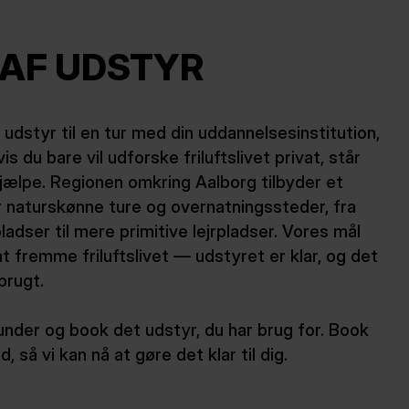
 AF UDSTYR
dstyr til en tur med din uddannelsesinstitution,
is du bare vil udforske friluftslivet privat, står
 hjælpe. Regionen omkring Aalborg tilbyder et
r naturskønne ture og overnatningssteder, fra
dser til mere primitive lejrpladser. Vores mål
 fremme friluftslivet — udstyret er klar, og det
brugt.
nder og book det udstyr, du har brug for. Book
, så vi kan nå at gøre det klar til dig.