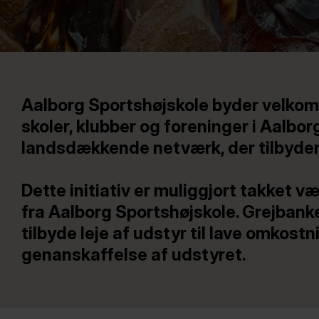
Aalborg Sportshøjskole byder velkommen
skoler, klubber og foreninger i Aalbo
landsdækkende netværk, der tilbyder kv
Dette initiativ er muliggjort takket v
fra Aalborg Sportshøjskole. Grejbanker
tilbyde leje af udstyr til lave omkost
genanskaffelse af udstyret.