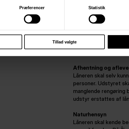
Præferencer
Statistik
Tillad valgte
PRAKTISK
Afhentning og afleve
Låneren skal selv kun
personer. Udstyret skal
manglende rengøring 
udstyr erstattes af lå
Naturhensyn
Låneren skal kende be