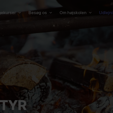
ekurser
Besøg os
Om højskolen
Udlejn
STYR