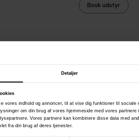
Book udstyr
OVERSIG
Detaljer
Vi har en lang række f
havkajakker, SUP boards
ookies
bålaktiviteter og mege
se vores indhold og annoncer, til at vise dig funktioner til sociale
priser herunder.
oplysninger om din brug af vores hjemmeside med vores partnere i
ysepartnere. Vores partnere kan kombinere disse data med andr
et fra din brug af deres tjenester.
Friluftsudstyr til lej