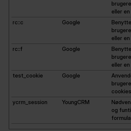
brugere
eller en
rc::c
Google
Benytte
brugere
eller en
rc::f
Google
Benytte
brugere
eller en
test_cookie
Google
Anvende
brugere
cookies
ycrm_session
YoungCRM
Nødvend
og funt
formula