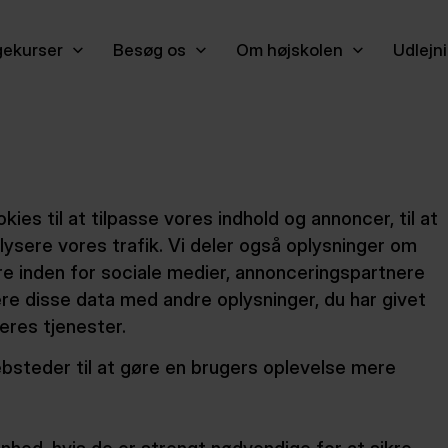
ekurser
Besøg os
Om højskolen
Udlejn
es til at tilpasse vores indhold og annoncer, til at
nalysere vores trafik. Vi deler også oplysninger om
e inden for sociale medier, annonceringspartnere
e disse data med andre oplysninger, du har givet
eres tjenester.
bsteder til at gøre en brugers oplevelse mere