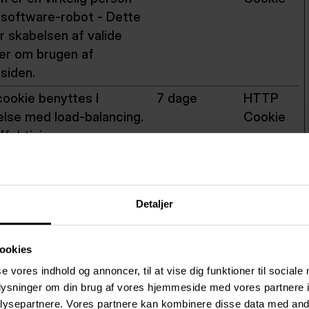
n software-robot - Dette
r skabelsen af valide
er om brugen af
siden.
ookie benyttes I
7 dage
HTTP
else med load-balancing.
Cookie
ffektiviserer
idens hastighed ved at
 trafikken ud på flere
.
Detaljer
ookie benyttes I
7 dage
HTTP
else med load-balancing.
Cookie
ookies
ffektiviserer
se vores indhold og annoncer, til at vise dig funktioner til sociale
idens hastighed ved at
oplysninger om din brug af vores hjemmeside med vores partnere i
 trafikken ud på flere
ysepartnere. Vores partnere kan kombinere disse data med andr