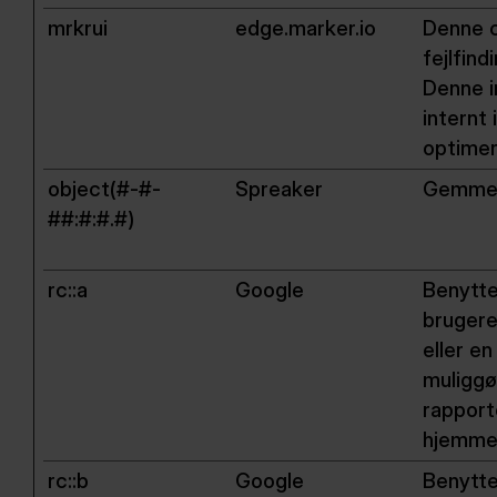
mrkrui
edge.marker.io
Denne c
fejlfin
Denne i
internt 
optime
object(#-#-
Spreaker
Gemmer
##:#:#.#)
rc::a
Google
Benytte
brugere
eller e
muliggø
rapport
hjemme
rc::b
Google
Benytte