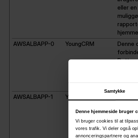
eller e
muliggø
rapport
hjemme
AWSALBAPP-0
YoungCRM
Denne c
forbind
Dette e
hjemmes
fordele
servere
Samtykke
AWSALBAPP-1
YoungCRM
Denne c
forbind
Denne hjemmeside bruger c
Dette e
Vi bruger cookies til at tilpas
hjemmes
vores trafik. Vi deler også 
fordele
annonceringspartnere og anal