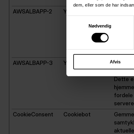
servere
dem, eller som de har indsaml
AWSALBAPP-2
YoungCRM
Denne c
forbind
Samtykkevalg
Nødvendig
Dette e
hjemmes
fordele
servere
Afvis
AWSALBAPP-3
YoungCRM
Denne c
forbind
Dette e
hjemmes
fordele
servere
CookieConsent
Cookiebot
Gemmer
samtykk
aktuell