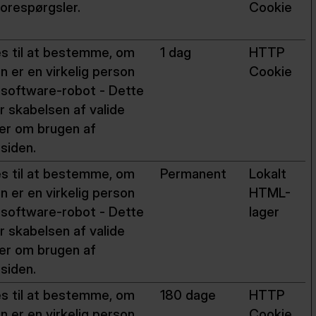
forespørgsler.
Cookie
s til at bestemme, om
1 dag
HTTP
n er en virkelig person
Cookie
n software-robot - Dette
r skabelsen af valide
er om brugen af
siden.
s til at bestemme, om
Permanent
Lokalt
n er en virkelig person
HTML-
n software-robot - Dette
lager
r skabelsen af valide
er om brugen af
siden.
s til at bestemme, om
180 dage
HTTP
n er en virkelig person
Cookie