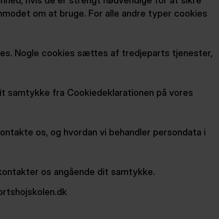
nhed, hvis de er strengt nødvendige for at sikre
anmodet om at bruge. For alle andre typer cookies
es. Nogle cookies sættes af tredjeparts tjenester,
 dit samtykke fra Cookiedeklarationen på vores
kontakte os, og hvordan vi behandler persondata i
 kontakter os angående dit samtykke.
rtshojskolen.dk