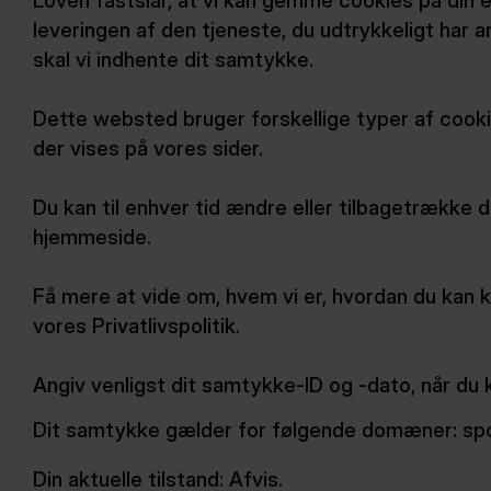
Loven fastslår, at vi kan gemme cookies på din e
leveringen af den tjeneste, du udtrykkeligt har 
skal vi indhente dit samtykke.
Dette websted bruger forskellige typer af cooki
der vises på vores sider.
Du kan til enhver tid ændre eller tilbagetrække
hjemmeside.
Få mere at vide om, hvem vi er, hvordan du kan 
vores Privatlivspolitik.
Angiv venligst dit samtykke-ID og -dato, når du
Dit samtykke gælder for følgende domæner: spo
Din aktuelle tilstand: Afvis.