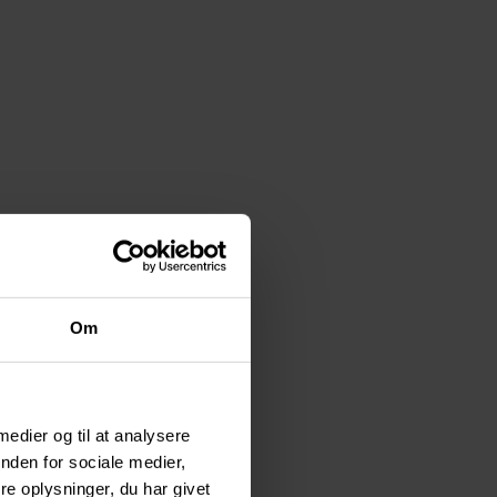
Om
 medier og til at analysere
nden for sociale medier,
e oplysninger, du har givet