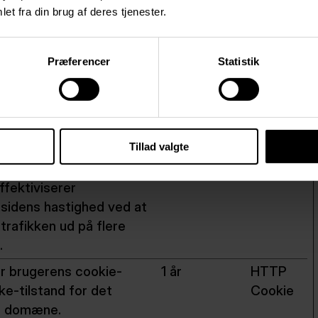
.
et fra din brug af deres tjenester.
ookie benyttes I
7 dage
HTTP
else med load-balancing.
Cookie
Præferencer
Statistik
ffektiviserer
idens hastighed ved at
 trafikken ud på flere
.
Tillad valgte
ookie benyttes I
7 dage
HTTP
else med load-balancing.
Cookie
ffektiviserer
idens hastighed ved at
 trafikken ud på flere
.
 brugerens cookie-
1 år
HTTP
e-tilstand for det
Cookie
e domæne.