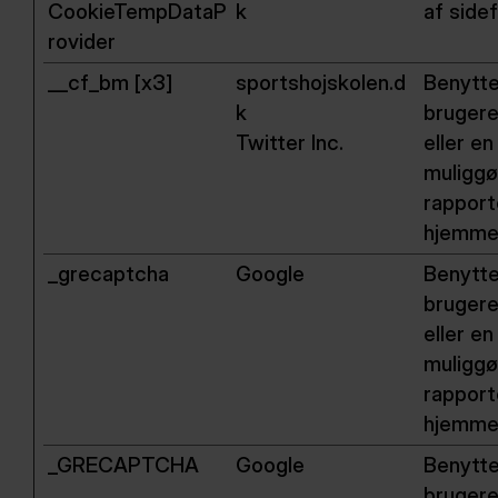
CookieTempDataP
k
af side
rovider
__cf_bm [x3]
sportshojskolen.d
Benytte
k
brugere
Twitter Inc.
eller e
muliggø
rapport
hjemme
_grecaptcha
Google
Benytte
brugere
eller e
muliggø
rapport
hjemme
_GRECAPTCHA
Google
Benytte
brugere