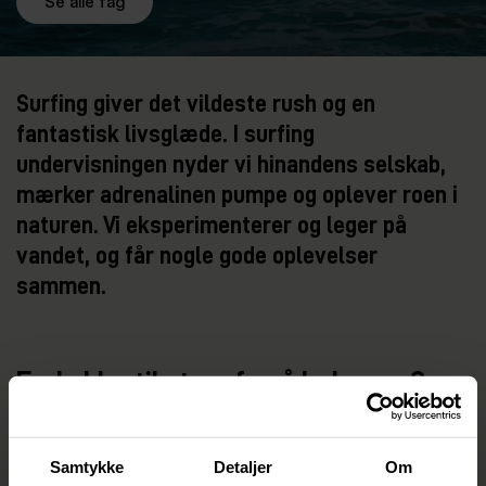
Se alle fag
Surfing giver det vildeste rush og en
fantastisk livsglæde. I surfing
undervisningen nyder vi hinandens selskab,
mærker adrenalinen pumpe og oplever roen i
naturen. Vi eksperimenterer og leger på
vandet, og får nogle gode oplevelser
sammen.
Er du klar til at surfe på bølgerne?
Vi begynder surfundervisningen med de grundlæggende
teknikker. Du lærer at læse forholdene, forstå sikkerhed og
Samtykke
Detaljer
Om