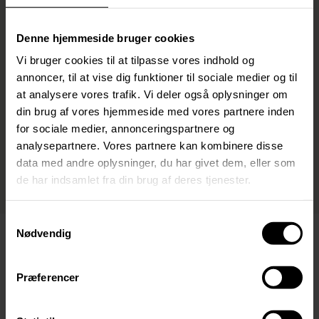
få respekt for havet. Vi arbejder både på brættet og med
træning på land, der styrker din balance, smidighed og surf-
fysik. Du bliver udfordret – og du bliver våd – men du får
Denne hjemmeside bruger cookies
også en fantastisk fornemmelse af frihed og flow.
Vi bruger cookies til at tilpasse vores indhold og
annoncer, til at vise dig funktioner til sociale medier og til
Hvis der er bølger, giver vi den gas med paddlesurfing,
at analysere vores trafik. Vi deler også oplysninger om
kajaksurfing, bodyboard, wakeboard og SUP-surfing. Hvis
der er vind, arbejder vi med windsurfing og wing foil, og hvis
din brug af vores hjemmeside med vores partnere inden
der er roligt vejr, arbejder vi med stand up paddling (SUP). Du
for sociale medier, annonceringspartnere og
bliver en del af et fantastisk fællesskab, hvor vi sammen
analysepartnere. Vores partnere kan kombinere disse
skal vi udforske nye surfspots og blive udfordret på
data med andre oplysninger, du har givet dem, eller som
boardet.
de har indsamlet fra din brug af deres tjenester.
Samtykkevalg
Nødvendig
PRAKTISK INFO
Præferencer