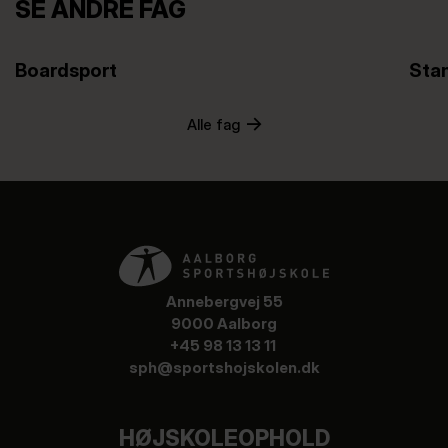
SE ANDRE FAG
Boardsport
Stan
Alle fag
Annebergvej 55
9000 Aalborg
+45 98 13 13 11
sph@sportshojskolen.dk
HØJSKOLEOPHOLD