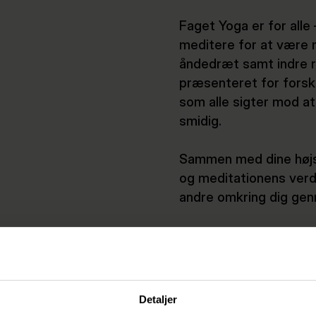
Faget Yoga er for alle 
meditere for at være 
åndedræt samt indre ro
præsenteret for forske
som alle sigter mod a
smidig.
Sammen med dine højsk
og meditationens verde
andre omkring dig gen
Detaljer