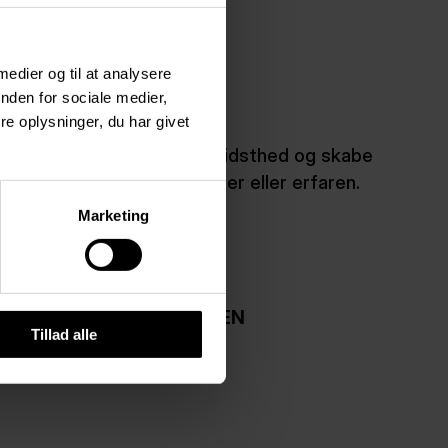
 INFO
 medier og til at analysere
nden for sociale medier,
e oplysninger, du har givet
il finde ro, øge din kropsbevidsthed og skabe
uanset om du er nybegynder eller erfaren.
Marketing
AG 2
ER OM UGEN
2, 3 & 4
OORA LUCIA ZACHARIASEN
Tillad alle