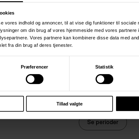
ookies
PRAKTISK
se vores indhold og annoncer, til at vise dig funktioner til sociale
oplysninger om din brug af vores hjemmeside med vores partnere i
ysepartnere. Vores partnere kan kombinere disse data med andr
et fra din brug af deres tjenester.
Yoga er for dig, der v
balance i hverdagen – 
Præferencer
Statistik
TYPE FAG: IDRÆTSF
HVOR MEGET: 3 TIM
HVORNÅR: PERIODE 1, 
UNDERVISER: LEON
Tillad valgte
Se perioder