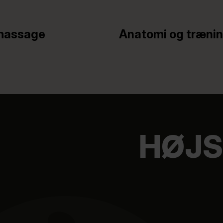
massage
Anatomi og træni
HØJS