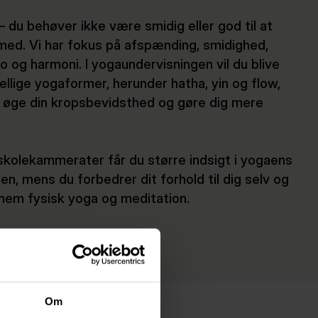
– du behøver ikke være smidig eller god til at
med. Vi har fokus på afspænding, smidighed,
 og harmoni. I yogaundervisningen vil du blive
llige yogaformer, herunder hatha, yin og flow,
t øge din kropsbevidsthed og gøre dig mere
olekammerater får du større indsigt i yogaens
n, mens du forbedrer dit forhold til dig selv og
nem fysisk yoga og meditation.
Om