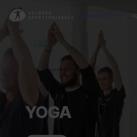
Højskoleophold
Ug
YOGA