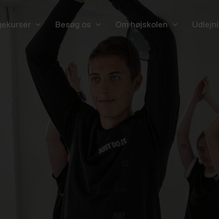
ekurser
Besøg os
Om højskolen
Udlejn