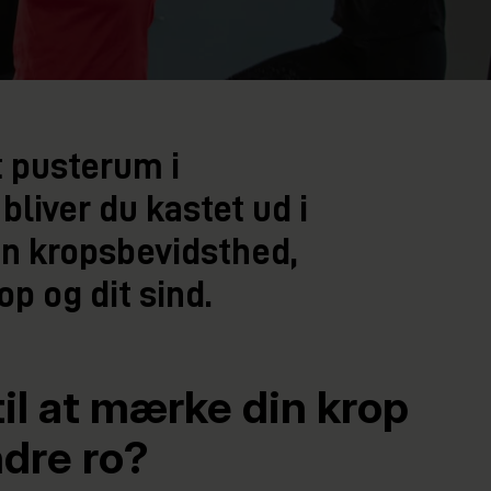
t pusterum i
bliver du kastet ud i
din kropsbevidsthed,
p og dit sind.
 til at mærke din krop
ndre ro?